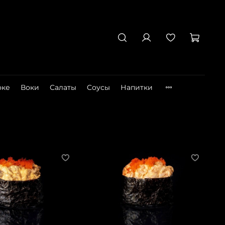
оке
Воки
Салаты
Cоусы
Напитки