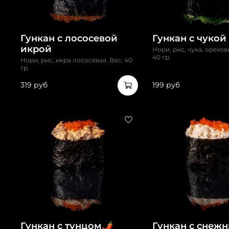
Гункан с лососевой
Гункан с чукой
икрой
Нори, рис, чука, орехов
40 гр.
Нори, рис, икра лососевая. Вес: 40
гр.
319 руб
199 руб
Гункан с тунцом🌶️
Гункан с снеж