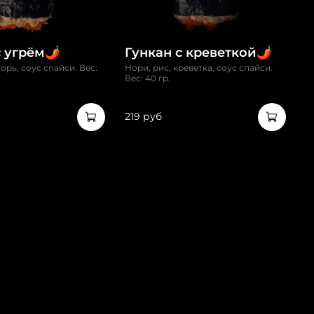
 угрём🌶️
Гункан с креветкой🌶️
горь, соус спайси. Вес:
Нори, рис, креветка, соус спайси.
Вес: 40 гр.
219 руб