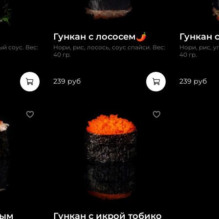
Гункан с лососем🌶️
Гункан с
ый соус. Вес:
Нори, рис, лосось, соус спайси. Вес:
Нори, рис, у
40 гр.
40 гр.
239 руб
239 руб
ным
Гункан с икрой тобико