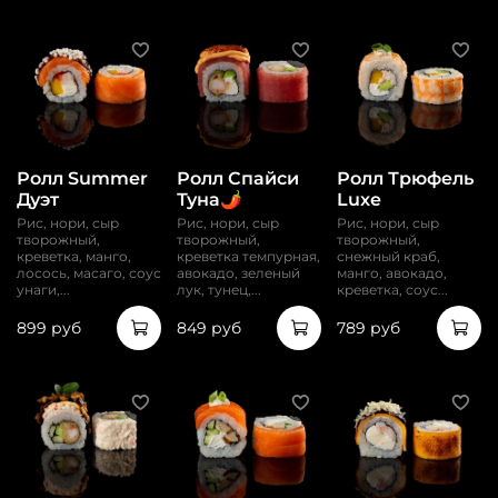
Ролл Summer
Ролл Спайси
Ролл Трюфель
Дуэт
Туна🌶️
Luxe
Рис, нори, сыр
Рис, нори, сыр
Рис, нори, сыр
творожный,
творожный,
творожный,
креветка, манго,
креветка темпурная,
снежный краб,
лосось, масаго, соус
авокадо, зеленый
манго, авокадо,
унаги,...
лук, тунец,...
креветка, соус...
899 руб
849 руб
789 руб