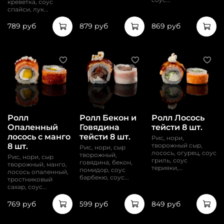
креветка, соус
спайси, лук...
789 руб
879 руб
869 руб
Ролл
Ролл Бекон и
Ролл Лосось
Опаленный
Говядина
тейсти 8 шт.
лосось с манго
тейсти 8 шт.
Рис, нори,
8 шт.
творожный сыр,
Рис, нори, сыр
лосось, огурец, соус
творожный,
Рис, нори, сыр
гриль, соус
говядина, бекон,
творожный, манго,
терияки,...
помидор, соус
лосось опаленный,
барбекю, соус...
тростниковый
сахар, соус...
769 руб
599 руб
849 руб