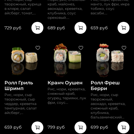
творожный, курица
краб, майонез,
манго, лук фри, икра
в кляре, салат
авокадо, креветка,
тобико, соус
айсберг, томат,...
клубника, соус
васаби....
ореховый....
729 руб
689 руб
659 руб
Ролл Гриль
Кранч Оушен
Ролл Фреш
Шримп
Берри
Рис, нори, креветка,
снежный краб,
Рис, нори, сыр
Рис, нори, сыр
огурец, терияки, лук
творожный, сыр
творожный,
фри, соус...
чеддер, креветка
авокадо, креветка,
темпурная, салат
снежный краб,
айсберг,...
клубника,
бальзамический...
659 руб
799 руб
699 руб