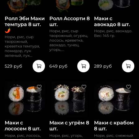
Ролл Эби Маки
Ролл Ассорти 8
Маки с
темпура 8 шт.
шт.
авокадо 8 шт.
🌶️
Нори, рис, сыр
Нори, рис, авокадо.
творожный, огурец,
Вес: 145 гр.
Нори, рис, сыр
лосось, креветка,
творожный,
авокадо, тунец,
креветка темпура,
угорь,...
помидор, лук
зеленый, лук...
529 руб
649 руб
289 руб
Маки с
Маки с угрём 8
Маки с крабом
лососем 8 шт.
шт.
8 шт.
Нори, рис, лосось,
Нори, рис, угорь,
Нори, рис, снежный