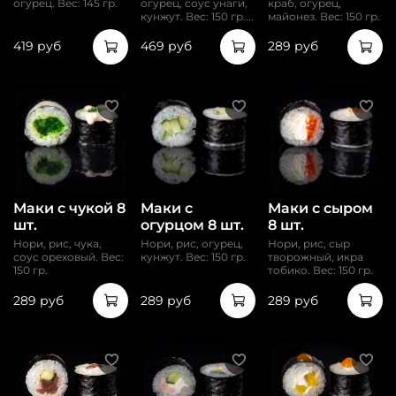
огурец. Вес: 145 гр.
огурец, соус унаги,
краб, огурец,
кунжут. Вес: 150 гр....
майонез. Вес: 150 гр.
419 руб
469 руб
289 руб
Маки с чукой 8
Маки с
Маки с сыром
шт.
огурцом 8 шт.
8 шт.
Нори, рис, чука,
Нори, рис, огурец,
Нори, рис, сыр
соус ореховый. Вес:
кунжут. Вес: 150 гр.
творожный, икра
150 гр.
тобико. Вес: 150 гр.
289 руб
289 руб
289 руб