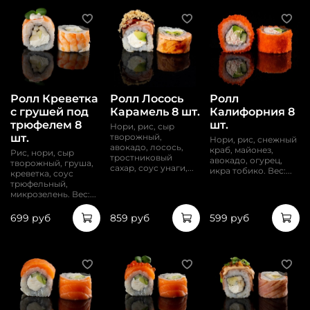
Ролл Креветка
Ролл Лосось
Ролл
с грушей под
Карамель 8 шт.
Калифорния 8
трюфелем 8
шт.
Нори, рис, сыр
шт.
творожный,
Нори, рис, снежный
авокадо, лосось,
краб, майонез,
Рис, нори, сыр
тростниковый
авокадо, огурец,
творожный, груша,
сахар, соус унаги,...
икра тобико. Вес:...
креветка, соус
трюфельный,
микрозелень. Вес:...
699 руб
859 руб
599 руб