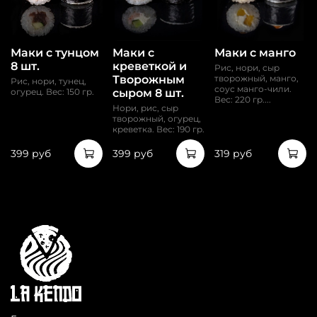
Маки с тунцом
Маки с
Маки с манго
8 шт.
креветкой и
Рис, нори, сыр
Творожным
творожный, манго,
Рис, нори, тунец,
соус манго-чили.
сыром 8 шт.
огурец. Вес: 150 гр.
Вес: 220 гр....
Нори, рис, сыр
творожный, огурец,
креветка. Вес: 190 гр.
399 руб
399 руб
319 руб