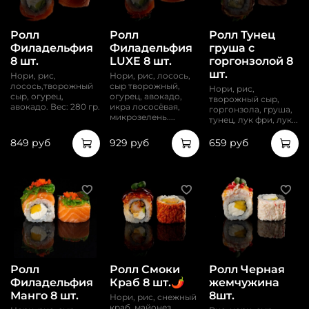
Ролл
Ролл
Ролл Тунец
Филадельфия
Филадельфия
груша с
8 шт.
LUXE 8 шт.
горгонзолой 8
шт.
Нори, рис,
Нори, рис, лосось,
лосось,творожный
сыр творожный,
Нори, рис,
сыр, огурец,
огурец, авокадо,
творожный сыр,
авокадо. Вес: 280 гр.
икра лососёвая,
горгонзола, груша,
микрозелень....
тунец, лук фри, лук...
849 руб
929 руб
659 руб
Ролл
Ролл Смоки
Ролл Черная
Филадельфия
Краб 8 шт.🌶️
жемчужина
Манго 8 шт.
8шт.
Нори, рис, снежный
краб, майонез,