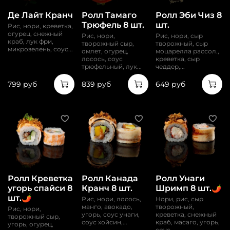
Де Лайт Кранч
Ролл Тамаго
Ролл Эби Чиз 8
Трюфель 8 шт.
шт.
Рис, нори, креветка,
огурец, снежный
Рис, нори,
Рис, нори, сыр
краб, лук фри,
творожный сыр,
творожный, сыр
микрозелень, соус...
омлет, огурец,
моцарелла рассол.,
лосось, соус
креветка, сыр
трюфельный, лук...
чеддер,...
799 руб
839 руб
649 руб
Ролл Креветка
Ролл Канада
Ролл Унаги
угорь спайси 8
Кранч 8 шт.
Шримп 8 шт.🌶️
шт.🌶️
Рис, нори, лосось,
Нори, рис, сыр
манго, авокадо,
творожный,
Рис, нори,
угорь, соус унаги,
креветка, снежный
творожный сыр,
соус хойсин,...
краб, масаго, угорь,
угорь, огурец,
соус...