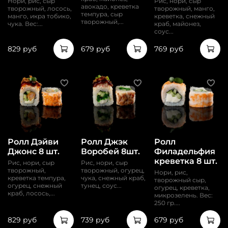
Нори, рис, сыр
Рис, нори, сыр
авокадо, креветка
творожный, лосось,
творожный, манго,
темпура, сыр
манго, икра тобико,
креветка, снежный
творожный,...
чука. Вес:...
краб, майонез,
соус...
829 руб
679 руб
769 руб
Ролл Дэйви
Ролл Джэк
Ролл
Джонс 8 шт.
Воробей 8шт.
Филадельфия
креветка 8 шт.
Рис, нори, сыр
Рис, нори, сыр
творожный,
творожный, огурец,
Нори, рис,
креветка темпура,
чука, снежный краб,
творожный сыр,
огурец, снежный
тунец, соус...
огурец, креветка,
краб, лосось,...
микрозелень. Вес:
250 гр....
829 руб
739 руб
679 руб