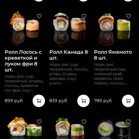
Ролл Лосось с
Ролл Канада 8
Ролл Ямамото
креветкой и
шт.
8 шт.
луком фри 8
Нори, рис, сыр
Нори, рис,
шт.
творожный, лосось,
творожный сыр,
угорь, огурец,
снежный краб,
Нори, рис, сыр
авокадо, соус
креветка, икра
творожный, огурец,
унаги....
тобико, лосось,...
лосось, креветка,
лук фри, соус...
899 руб
839 руб
789 руб