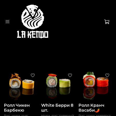
Ролл Чикен
White Берри 8
Ролл Кранч
Барбекю
шт.
Васаби🌶️
Рис, нори, сыр
Нори, рис, снежный
Рис, нори, креветка,