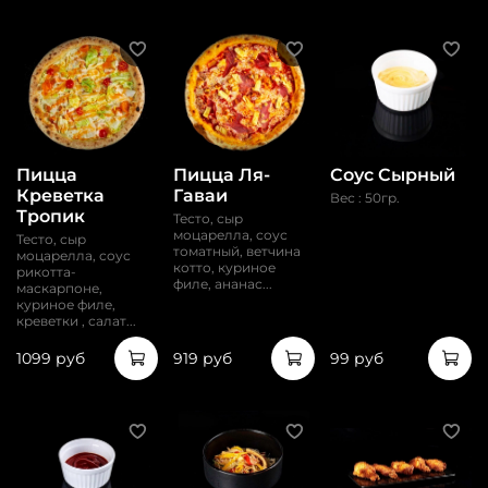
Пицца
Пицца Ля-
Соус Сырный
Креветка
Гаваи
Вес : 50гр.
Тропик
Тесто, сыр
моцарелла, соус
Тесто, сыр
томатный, ветчина
моцарелла, соус
котто, куриное
рикотта-
филе, ананас...
маскарпоне,
куриное филе,
креветки , салат...
1099 руб
919 руб
99 руб