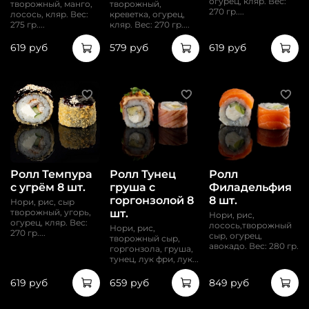
огурец, кляр. Вес:
творожный, манго,
творожный,
270 гр....
лосось, кляр. Вес:
креветка, огурец,
275 гр....
кляр. Вес: 270 гр....
619 руб
579 руб
619 руб
Ролл Темпура
Ролл Тунец
Ролл
с угрём 8 шт.
груша с
Филадельфия
горгонзолой 8
8 шт.
Нори, рис, сыр
шт.
творожный, угорь,
Нори, рис,
огурец, кляр. Вес:
лосось,творожный
Нори, рис,
270 гр....
сыр, огурец,
творожный сыр,
авокадо. Вес: 280 гр.
горгонзола, груша,
тунец, лук фри, лук...
619 руб
659 руб
849 руб