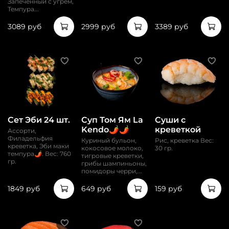
Запеченный с угрем,
Темпура...
3089 руб
2999 руб
3389 руб
Сет Эби 24 шт.
Суп Том Ям La
Суши с
Kendo🌶️🌶️
креветкой
Ассорти,
Филадельфия
Куриный бульон,
Рис, креветка Вес:
креветка, Эби маки
кокосовое молоко,
30 гр.
темпура🌶️. Вес: 760
тигровые креветки,
гр.
грибы шампиньоны,
помидоры черри,...
1849 руб
649 руб
159 руб