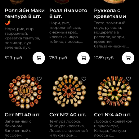
Ролл Эби Маки
Ролл Ямамото
Руккола с
темпура 8 шт.
8 шт.
креветками
🌶️
Нори, рис,
Тесто, томатный
творожный сыр,
соус, руккола,
Нори, рис, сыр
снежный краб,
моцарелла в
творожный,
креветка, икра
рассоле, черри,
креветка темпура,
тобико, лосось,...
креветки,
помидор, лук
бальзамический...
зеленый, лук...
529 руб
789 руб
1089 руб
Сет №1 40 шт.
Сет №2 40 шт.
Сет №4 40 шт.
Запеченный с
Темпура лосось,
Лосось с креветкой
беконом,
Темпура креветка,
и луком фри,
Запеченный с
Лосось с креветкой
Канада, Темпура
лососем,
и луком фри,...
лосось с...