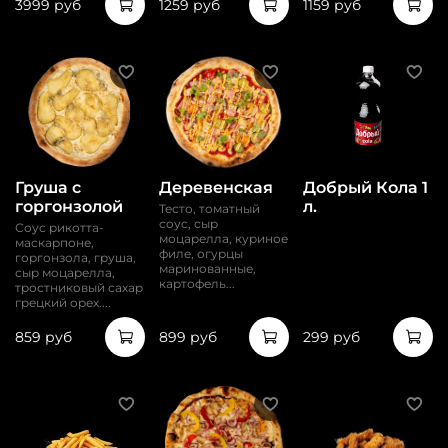
3999 руб
1259 руб
1159 руб
Груша c
Деревенская
Добрый Кола 1
горгонзолой
л.
Тесто, томатный
соус, сыр
Соус рикотта-
моцарелла, куриное
маскарпоне,
филе, огурцы
горгонзола, груша,
маринованные,
сыр моцарелла,
картофель...
тростниковый сахар
грецкий орех....
859 руб
899 руб
299 руб