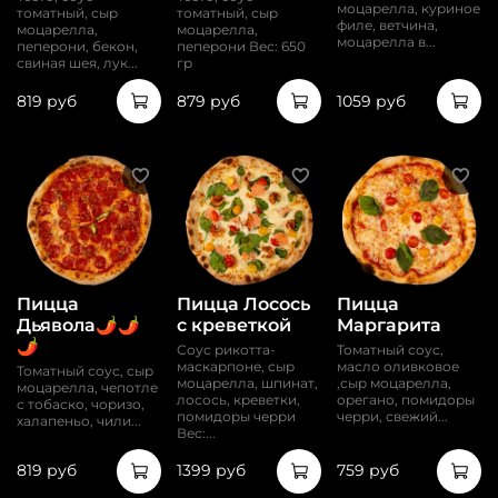
моцарелла, куриное
томатный, сыр
томатный, сыр
филе, ветчина,
моцарелла,
моцарелла,
моцарелла в...
пеперони, бекон,
пеперони Вес: 650
свиная шея, лук...
гр
819 руб
879 руб
1059 руб
Пицца
Пицца Лосось
Пицца
Дьявола🌶️🌶️
с креветкой
Маргарита
🌶️
Соус рикотта-
Томатный соус,
маскарпоне, сыр
масло оливковое
Томатный соус, сыр
моцарелла, шпинат,
,сыр моцарелла,
моцарелла, чепотле
лосось, креветки,
орегано, помидоры
с тобаско, чоризо,
помидоры черри
черри, свежий...
халапеньо, чили...
Вес:...
819 руб
1399 руб
759 руб