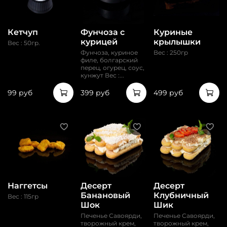
Кетчуп
Фунчоза с
Куриные
курицей
крылышки
Вес : 50гр.
Фунчоза, куриное
Вес : 250гр
филе, болгарский
перец, огурец, соус,
кунжут Вес :...
99 руб
399 руб
499 руб
Наггетсы
Десерт
Десерт
Банановый
Клубничный
Вес : 115гр
Шок
Шик
Печенье Савоярди,
Печенье Савоярди,
творожный крем,
творожный крем,