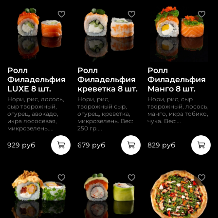
Ролл
Ролл
Ролл
Филадельфия
Филадельфия
Филадельфия
LUXE 8 шт.
креветка 8 шт.
Манго 8 шт.
Нори, рис, лосось,
Нори, рис,
Нори, рис, сыр
сыр творожный,
творожный сыр,
творожный, лосось,
огурец, авокадо,
огурец, креветка,
манго, икра тобико,
икра лососёвая,
микрозелень. Вес:
чука. Вес:...
микрозелень....
250 гр....
929 руб
679 руб
829 руб