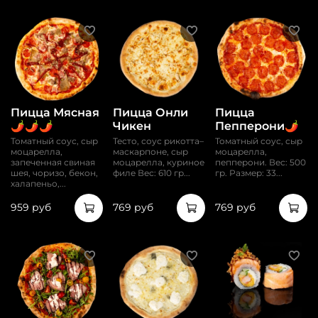
Пицца Мясная
Пицца Онли
Пицца
🌶️🌶️🌶️
Чикен
Пепперони🌶️
Томатный соус, сыр
Тесто, соус рикотта–
Томатный соус, сыр
моцарелла,
маскарпоне, сыр
моцарелла,
запеченная свиная
моцарелла, куриное
пепперони. Вес: 500
шея, чоризо, бекон,
филе Вес: 610 гр...
гр. Размер: 33...
халапеньо,...
959 руб
769 руб
769 руб