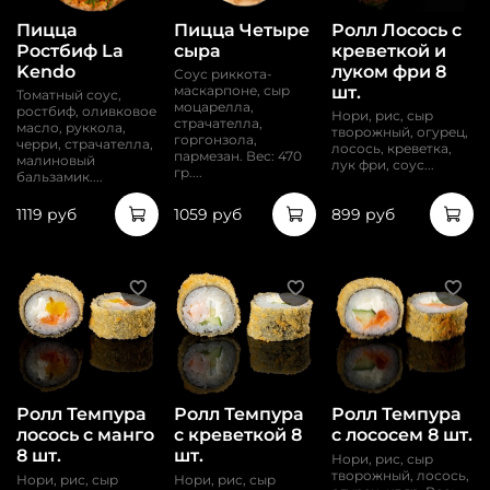
Пицца
Пицца Четыре
Ролл Лосось с
Ростбиф La
сыра
креветкой и
Kendo
луком фри 8
Соус риккота-
шт.
маскарпоне, сыр
Томатный соус,
моцарелла,
ростбиф, оливковое
Нори, рис, сыр
страчателла,
масло, руккола,
творожный, огурец,
горгонзола,
черри, страчателла,
лосось, креветка,
пармезан. Вес: 470
малиновый
лук фри, соус...
гр....
бальзамик....
1119 руб
1059 руб
899 руб
Ролл Темпура
Ролл Темпура
Ролл Темпура
лосось с манго
с креветкой 8
с лососем 8 шт.
8 шт.
шт.
Нори, рис, сыр
творожный, лосось,
Нори, рис, сыр
Нори, рис, сыр