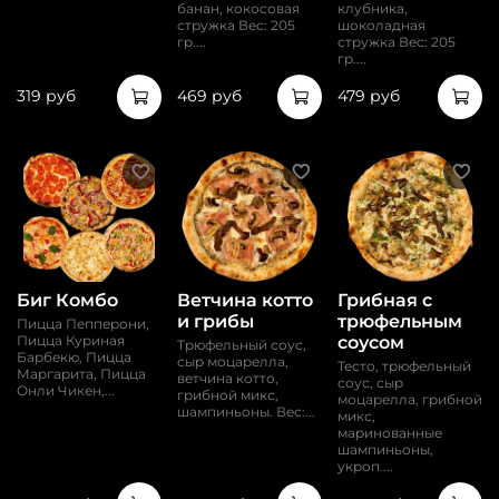
банан, кокосовая
клубника,
стружка Вес: 205
шоколадная
гр....
стружка Вес: 205
гр....
319 руб
469 руб
479 руб
Биг Комбо
Ветчина котто
Грибная с
и грибы
трюфельным
Пицца Пепперони,
соусом
Пицца Куриная
Трюфельный соус,
Барбекю, Пицца
сыр моцарелла,
Тесто, трюфельный
Маргарита, Пицца
ветчина котто,
соус, сыр
Онли Чикен,...
грибной микс,
моцарелла, грибной
шампиньоны. Вес:...
микс,
маринованные
шампиньоны,
укроп....