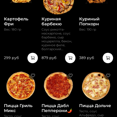
Картофель
Куриная
Куриный
Фри
барбекю
Попкорн
Вес: 180 гр
Соус рикотта-
Вес: 190 гр
маскарпоне, соус
барбекю, сыр
моцарелла, бекон,
куриное филе,
болгарский...
299 руб
879 руб
389 руб
Пицца Гриль
Пицца Дабл
Пицца Дольче
Микс
Пепперони🌶️
Тесто, соус
Альфредо, сыр
Тесто, соус
Тесто, соус