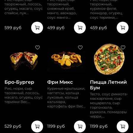
творожный, лосось,
творожный,
творожный,
огурец, масаго, соус
снежный краб,
куриное филе,
спайси, лук...
манго, авокадо,
помидор, огурец,
соус манго...
соус терияки,...
599 руб
499 руб
459 руб
Бро-Бургер
Фри Микс
Пицца Летний
Бум
Рис, нори, сыр
Куриные крылышки,
твоожный, лосось,
наггетсы, кольца
Тесто, соус риккота-
масаго, огурец, соус
луковые, кольца
маскарпоне, сыр
терияки Вес...
кальмара,
моцарелла, сыр
картофель фри Вес...
горгонзола,
руккола, помидоры
черри,...
529 руб
1199 руб
1199 руб