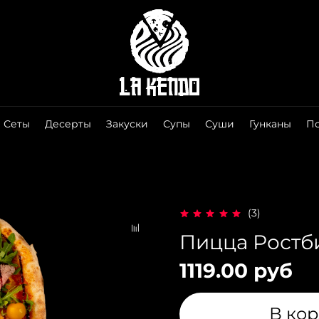
Сеты
Десерты
Закуски
Супы
Суши
Гунканы
П
(3)
Пицца Ростб
1119.00 руб
В ко