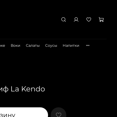
оке
Воки
Салаты
Cоусы
Напитки
иф La Kendo
рзину