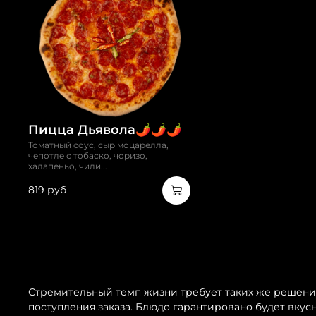
Пицца Дьявола🌶️🌶️🌶️
Томатный соус, сыр моцарелла,
чепотле с тобаско, чоризо,
халапеньо, чили...
819 руб
Стремительный темп жизни требует таких же решений.
поступления заказа. Блюдо гарантировано будет вку