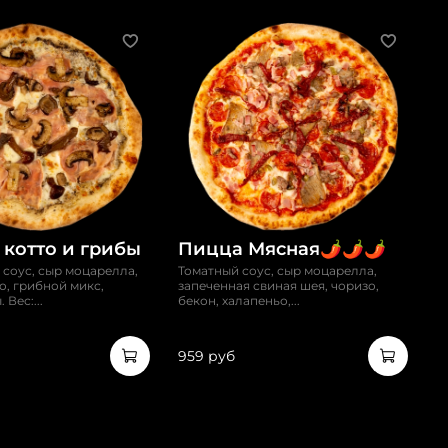
 котто и грибы
Пицца Мясная🌶️🌶️🌶️
соус, сыр моцарелла,
Томатный соус, сыр моцарелла,
о, грибной микс,
запеченная свиная шея, чоризо,
Вес:...
бекон, халапеньо,...
959 руб