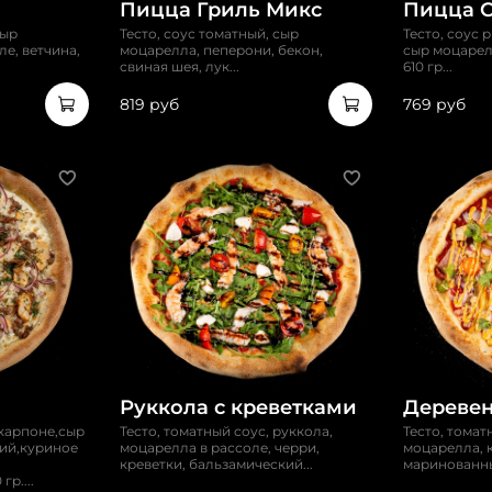
Пицца Гриль Микс
Пицца 
сыр
Тесто, соус томатный, сыр
Тесто, соус 
е, ветчина,
моцарелла, пеперони, бекон,
сыр моцарел
свиная шея, лук...
610 гр...
819 руб
769 руб
Руккола с креветками
Деревен
скарпоне,сыр
Тесто, томатный соус, руккола,
Тесто, томат
ий,куриное
моцарелла в рассоле, черри,
моцарелла, 
креветки, бальзамический...
маринованны
гр....