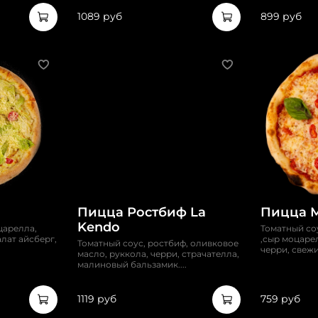
1089 руб
899 руб
Пицца Ростбиф La
Пицца 
Kendo
царелла,
Томатный со
алат айсберг,
,сыр моцаре
Томатный соус, ростбиф, оливковое
черри, свежи
масло, руккола, черри, страчателла,
малиновый бальзамик....
1119 руб
759 руб