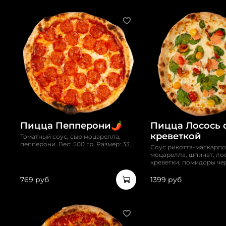
Пицца Пепперони🌶️
Пицца Лосось 
креветкой
Томатный соус, сыр моцарелла,
пепперони. Вес: 500 гр. Размер: 33...
Соус рикотта-маскарпо
моцарелла, шпинат, ло
креветки, помидоры черр
769 руб
1399 руб