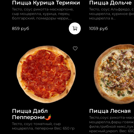
Пицца Курица Терияки
Пицца Дольче
Тесто, соус рикотта-маскарпоне,
Тесто, соус Альфредо, 
сыр моцарелла, курица, перец
моцарелла, куриное фил
болгарский, помидоры черри,...
моцарелла в...
859 руб
1059 руб
Пицца Дабл
Пицца Лесная
Пепперони🌶️
Тесто,соус рикотта-ма
моцарелла,фарш говяж
Тесто, соус томатный, сыр
филе,грибной микс,лук
моцарелла, пеперони Вес: 650 гр
красный,укроп. Вес: 650 