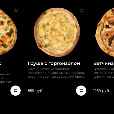
с
Груша c горгонзолой
Ветчина
Соус рикотта-маскарпоне,
Трюфельный 
горгонзола, груша, сыр моцарелла,
ветчина котт
не, сыр
тростниковый сахар грецкий орех....
шампиньоны. 
сось,
и Вес:...
859 руб
1259 руб