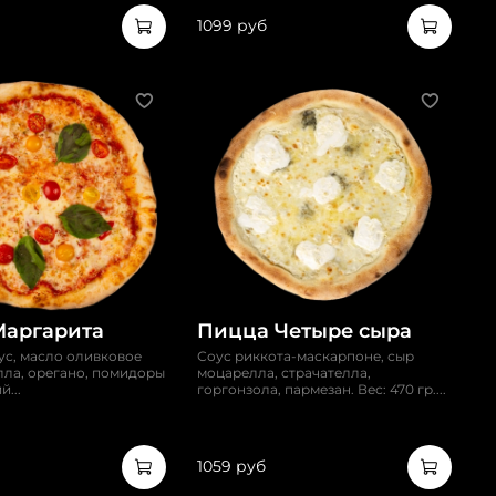
1099 руб
Маргарита
Пицца Четыре сыра
ус, масло оливковое
Соус риккота-маскарпоне, сыр
лла, орегано, помидоры
моцарелла, страчателла,
й...
горгонзола, пармезан. Вес: 470 гр....
1059 руб