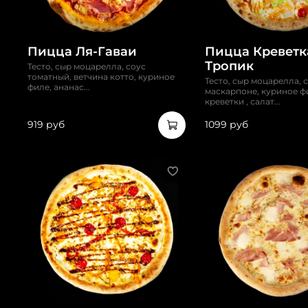
Пицца Ля-Гаваи
Пицца Креветк
Тропик
Тесто, сыр моцарелла, соус
томатный, ветчина котто, куриное
Тесто, сыр моцарелла, 
филе, ананас...
маскарпоне, куриное ф
креветки , салат...
919 руб
1099 руб