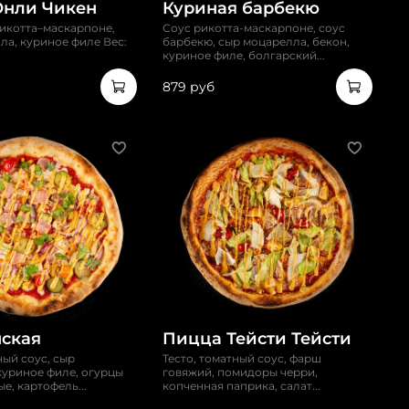
Онли Чикен
Куриная барбекю
рикотта–маскарпоне,
Соус рикотта-маскарпоне, соус
ла, куриное филе Вес:
барбекю, сыр моцарелла, бекон,
куриное филе, болгарский...
879 руб
ская
Пицца Тейсти Тейсти
ный соус, сыр
Тесто, томатный соус, фарш
куриное филе, огурцы
говяжий, помидоры черри,
е, картофель...
копченная паприка, салат...