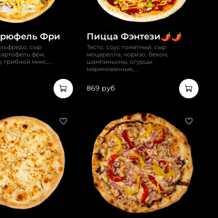
Трюфель Фри
Пицца Фэнтези🌶️🌶️
Альфредо, сыр
Тесто, соус томатный, сыр
картофель фри,
моцарелла, чоризо, бекон,
 грибной микс,...
шампиньоны, огурцы
маринованные,...
869 руб