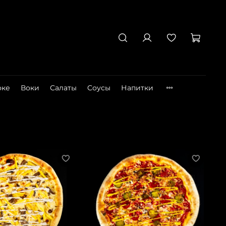
оке
Воки
Салаты
Cоусы
Напитки