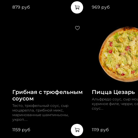
879 руб
969 руб
Грибная с трюфельным
Пицца Цезарь
соусом
Альфредо соус, сыр мо
куриное филе, черри, с
Тесто, трюфельный соус, сыр
соус...
моцарелла, грибной микс,
маринованные шампиньоны,
укроп....
1159 руб
1119 руб