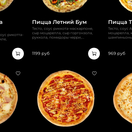
а
Пицца Летний Бум
Пицца 
Тесто, соус риккота-маскарпоне,
Тесто, соус 
сыр моцарелла, сыр горгонзола,
моцарелла, 
соус рикотта-
руккола, помидоры черри,...
шампиньоны,
иле,
1199 руб
969 руб